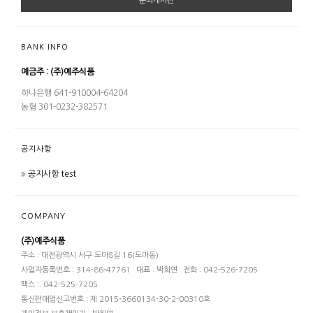
문의게시판
BANK INFO
예금주 : (주)예주식품
하나은행 641-910004-64204
농협 301-0232-382571
공지사항
공지사항 test
COMPANY
(주)예주식품
주소 : 대전광역시 서구 도마8길 16(도마동)
사업자등록번호 : 314-86-47761
대표 : 박희연
전화 : 042-526-7205
팩스 :. 042-525-7205
통신판매업신고번호 : 제 2015-3660134-30-2-00310호